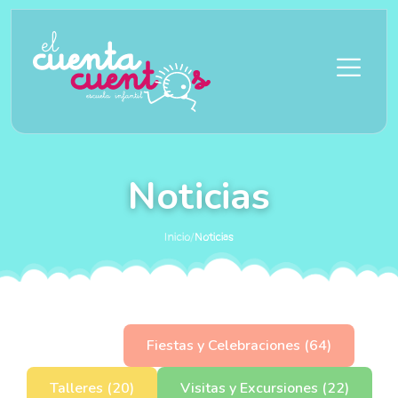
Saltar al contenido principal
Noticias
Inicio
/
Noticias
Todas
Fiestas y Celebraciones (64)
Talleres (20)
Visitas y Excursiones (22)