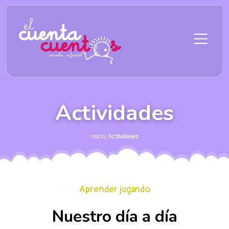
Saltar al contenido principal
Actividades
Inicio
/
Actividades
Aprender jugando
Nuestro día a día