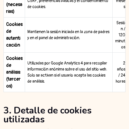
CSRF, preferencias básicas y el consentimiento
mese
(necesa
de cookies.
s
rias)
Sesió
Cookies
n /
de
Mantienen la sesión iniciada en la zona de padres
120
autenti
y en el panel de administración.
minut
cación
os
Cookies
Utilizadas por Google Analytics 4 para recopilar
2
de
información anónima sobre el uso del sitio web.
años
análisis
Solo se activan si el usuario acepta las cookies
/ 24
(tercer
de análisis.
horas
os)
3. Detalle de cookies
utilizadas