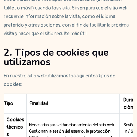
tablet o móvil) cuando los visita. Sirven para que el sitio web
recuerde información sobre la visita, como el idioma
preferido y otras opciones, con el fin de facilitar la próxima
visita y hacer que el sitio resulte más útil.
2. Tipos de cookies que
utilizamos
En nuestro sitio web utilizamos los siguientes tipos de
cookies:
Dura
Tipo
Finalidad
ción
Cookies
Necesarias para el funcionamiento del sitio web.
Sesió
técnica
Gestionan la sesión del usuario, la protección
n / 6
s