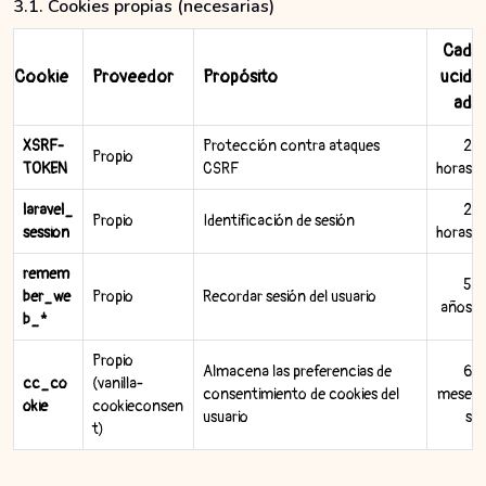
3.1. Cookies propias (necesarias)
Cad
Cookie
Proveedor
Propósito
ucid
ad
XSRF-
Protección contra ataques
2
Propio
TOKEN
CSRF
horas
laravel_
2
Propio
Identificación de sesión
session
horas
remem
5
ber_we
Propio
Recordar sesión del usuario
años
b_*
Propio
Almacena las preferencias de
6
cc_co
(vanilla-
consentimiento de cookies del
mese
okie
cookieconsen
usuario
s
t)