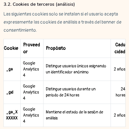
3.2. Cookies de terceros (análisis)
Las siguientes cookies solo se instalan si el usuario acepta
expresamente las cookies de análisis a través del banner de
consentimiento.
Proveed
Cadu
Cookie
Propósito
or
cidad
Google
Distingue usuarios únicos asignando
_ga
Analytics
2 años
un identificador anónimo
4
Google
Distingue usuarios durante un
24
_gid
Analytics
periodo de 24 horas
horas
4
Google
_ga_X
Mantiene el estado de la sesión de
Analytics
2 años
XXXXX
análisis
4