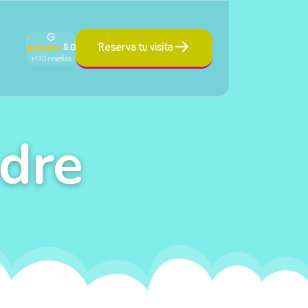
Reserva tu visita
5.0
+130 reseñas
adre