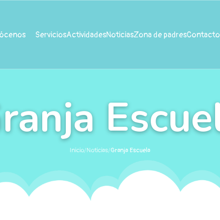
ócenos
Servicios
Actividades
Noticias
Zona de padres
Contacto
ranja Escue
Inicio
/
Noticias
/
Granja Escuela