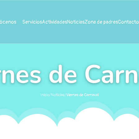
ócenos
Servicios
Actividades
Noticias
Zona de padres
Contacto
rnes de Carn
Inicio
/
Noticias
/
Viernes de Carnaval