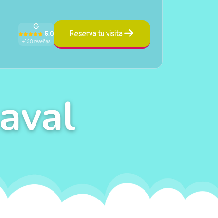
Reserva tu visita
5.0
+130 reseñas
aval