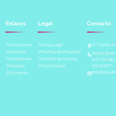
Enlaces
Legal
Contacto
C/ Fuente Are
Conócenos
Aviso Legal
Servicios
Política de Privacidad
91 605 28 45
Actividades
Política de Cookies
647 531 343
615 978 571
Noticias
Zona Padres
info@escuela
Contacto