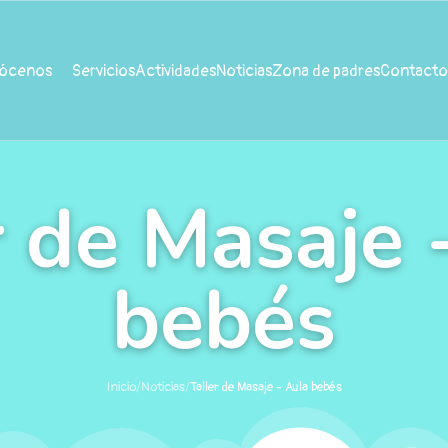
ócenos
Servicios
Actividades
Noticias
Zona de padres
Contacto
r de Masaje 
bebés
Inicio
/
Noticias
/
Taller de Masaje - Aula bebés