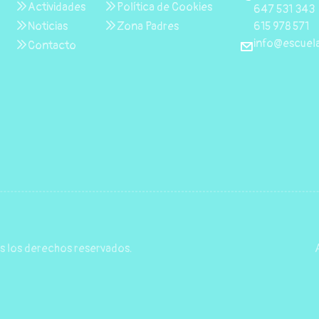
Actividades
Política de Cookies
647 531 343
615 978 571
Noticias
Zona Padres
info@escuela
Contacto
s los derechos reservados.