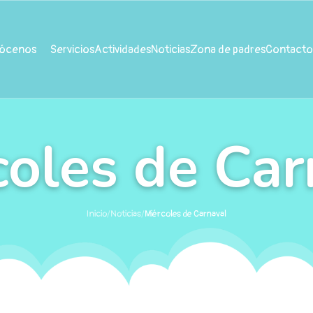
ócenos
Servicios
Actividades
Noticias
Zona de padres
Contacto
coles de Car
Inicio
/
Noticias
/
Miércoles de Carnaval