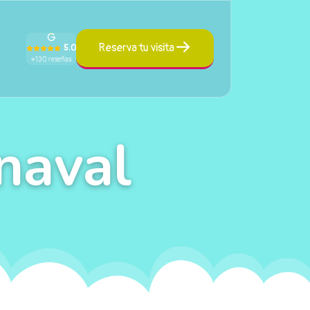
Reserva tu visita
5.0
+130 reseñas
naval