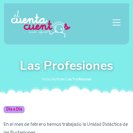
Saltar al contenido principal
Las Profesiones
Inicio
/
Noticias
/
Las Profesiones
Día a Día
En el mes de febrero hemos trabajado la Unidad Didáctica de
las Profesiones.