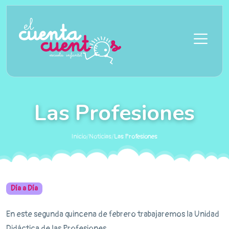
Saltar al contenido principal
Las Profesiones
Inicio
/
Noticias
/
Las Profesiones
Día a Día
En este segunda quincena de febrero trabajaremos la Unidad
Didáctica de las Profesiones.