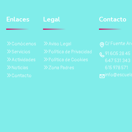
Enlaces
Legal
Contacto
C/ Fuente Are
Conócenos
Aviso Legal
Servicios
Política de Privacidad
91 605 28 45
Actividades
Política de Cookies
647 531 343
615 978 571
Noticias
Zona Padres
info@escuela
Contacto