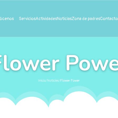
ócenos
Servicios
Actividades
Noticias
Zona de padres
Contacto
Flower Powe
Inicio
/
Noticias
/
Flower Power