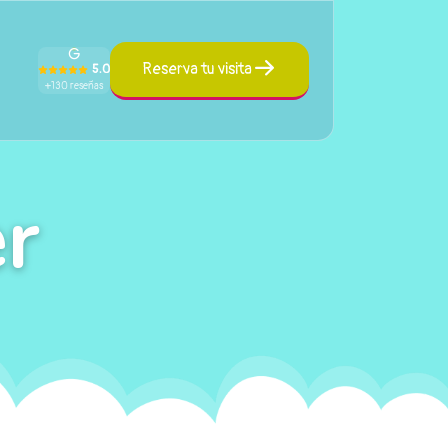
Reserva tu visita
5.0
+130 reseñas
r