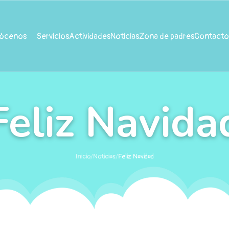
ócenos
Servicios
Actividades
Noticias
Zona de padres
Contacto
Feliz Navida
Inicio
/
Noticias
/
Feliz Navidad