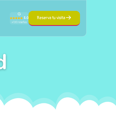
Reserva tu visita
5.0
+130 reseñas
d