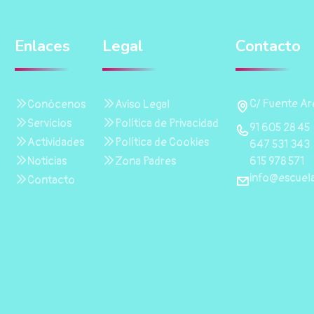
Enlaces
Legal
Contacto
C/ Fuente Are
Conócenos
Aviso Legal
Servicios
Política de Privacidad
91 605 28 45
Actividades
Política de Cookies
647 531 343
615 978 571
Noticias
Zona Padres
info@escuela
Contacto