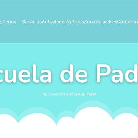
ócenos
Servicios
Actividades
Noticias
Zona de padres
Contacto
cuela de Pad
Inicio
/
Noticias
/
Escuela de Padres