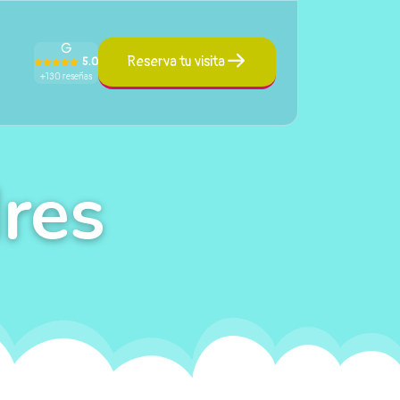
Reserva tu visita
5.0
+130 reseñas
res