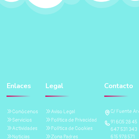
Enlaces
Legal
Contacto
C/ Fuente Are
Conócenos
Aviso Legal
Servicios
Política de Privacidad
91 605 28 45
Actividades
Política de Cookies
647 531 343
615 978 571
Noticias
Zona Padres