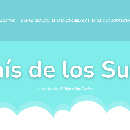
ócenos
Servicios
Actividades
Noticias
Zona de padres
Contacto
aís de los S
Inicio
/
Noticias
/
El País de los Sueños