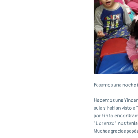
Pasamos una noche i
Hacemos una Yincana 
aula si habían visto 
por fín lo encontra
"Lorenzo" nos tenía 
Muchas gracias papás