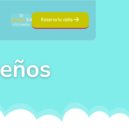
Reserva tu visita
5.0
+130 reseñas
ueños