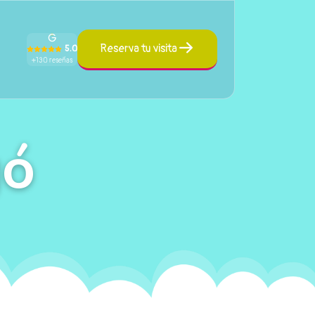
Reserva tu visita
5.0
+130 reseñas
gó