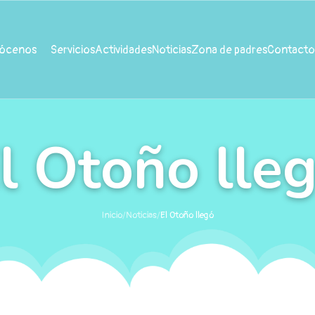
ócenos
Servicios
Actividades
Noticias
Zona de padres
Contacto
l Otoño lle
Inicio
/
Noticias
/
El Otoño llegó