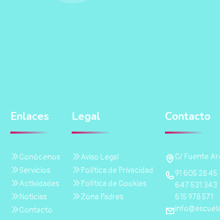
Enlaces
Legal
Contacto
C/ Fuente Are
Conócenos
Aviso Legal
Servicios
Política de Privacidad
91 605 28 45
Actividades
Política de Cookies
647 531 343
615 978 571
Noticias
Zona Padres
info@escuela
Contacto