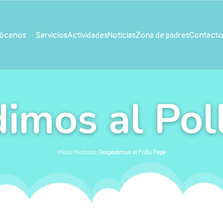
ócenos
Servicios
Actividades
Noticias
Zona de padres
Contacto
imos al Pol
Inicio
/
Noticias
/
Despedimos al Pollo Pepe