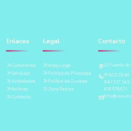
Enlaces
Legal
Contacto
C/ Fuente Are
Conócenos
Aviso Legal
Servicios
Política de Privacidad
91 605 28 45
Actividades
Política de Cookies
647 531 343
615 978 571
Noticias
Zona Padres
info@escuela
Contacto