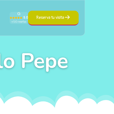
Reserva tu visita
5.0
+130 reseñas
lo Pepe