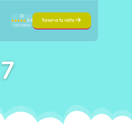
Reserva tu visita
5.0
+130 reseñas
17