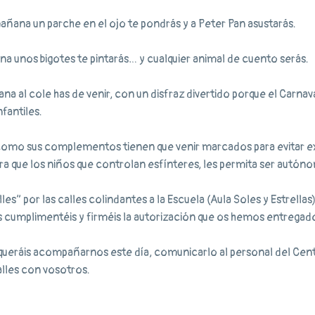
mañana un parche en el ojo te pondrás y a Peter Pan asustarás.
ana unos bigotes te pintarás… y cualquier animal de cuento serás.
ana al cole has de venir, con un disfraz divertido porque el Carnava
fantiles.
 como sus complementos tienen que venir marcados para evitar e
a que los niños que controlan esfínteres, les permita ser autón
s” por las calles colindantes a la Escuela (Aula Soles y Estrellas),
cumplimentéis y firméis la autorización que os hemos entregado,
queráis acompañarnos este día, comunicarlo al personal del Centr
alles con vosotros.