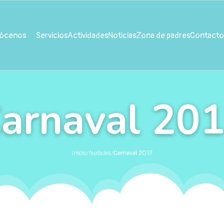
ócenos
Servicios
Actividades
Noticias
Zona de padres
Contacto
arnaval 20
Inicio
/
Noticias
/
Carnaval 2017