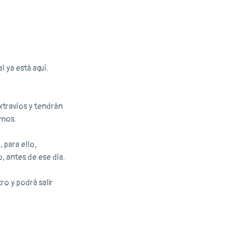
l ya está aquí.
xtravíos y tendrán
omos.
 para ello,
 antes de ese día.
o y podrá salir